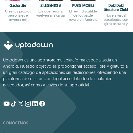
Gacha Life
Z LEGENDS 3
PUBG MOBILE
Doki Doki
Literature Club!
Crea tus propios
Los guerreros Z
El rey indiscutible
personajes e
vuelven a la carga
de los battle
Novela visual
inventa mil
royale en Android
psicológica con
aventuras
giros oscuros y
narrativa profunda
Uptodown es una app store multiplataforma especializada en
Android. Nuestro objetivo es proporcionar acceso libre y gratuito a
un gran catálogo de aplicaciones sin restricciones, ofreciendo una
plataforma de distribución legal accesible desde cualquier
navegador, así como a través de su app oficial.
CONÓCENOS