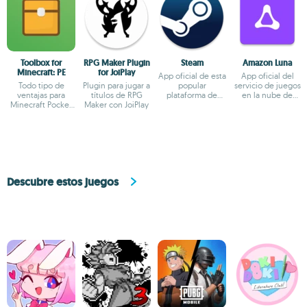
Toolbox for
RPG Maker Plugin
Steam
Amazon Luna
Minecraft: PE
for JoiPlay
App oficial de esta
App oficial del
Todo tipo de
Plugin para jugar a
popular
servicio de juegos
ventajas para
títulos de RPG
plataforma de
en la nube de
Minecraft Pocket
Maker con JoiPlay
videojuegos
Amazon
Edition
Descubre estos juegos