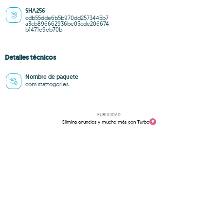
SHA256
cdb55dde6b5b970dd2573445b7
a3cb896662936be05cde206674
b1471e9eb70b
Detalles técnicos
Nombre de paquete
com.stattogories
PUBLICIDAD
Elimina anuncios y mucho más con Turbo